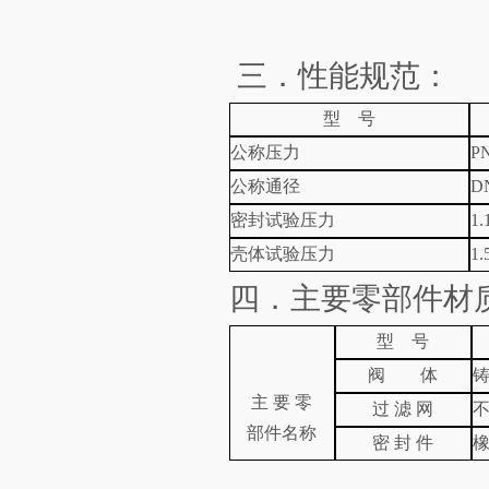
三．性能规范：
型 号
公称压力
P
公称通径
D
密封试验压力
1.
壳体试验压力
1.
四．主要零部件材
型 号
阀 体
主 要 零
过 滤 网
部件名称
密 封 件