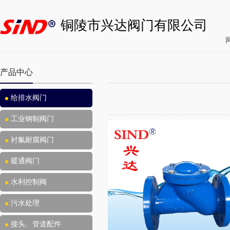
铜陵市兴达阀门有限公司
产品中心
给排水阀门
工业钢制阀门
衬氟耐腐阀门
暖通阀门
水利控制阀
污水处理
接头、管道配件